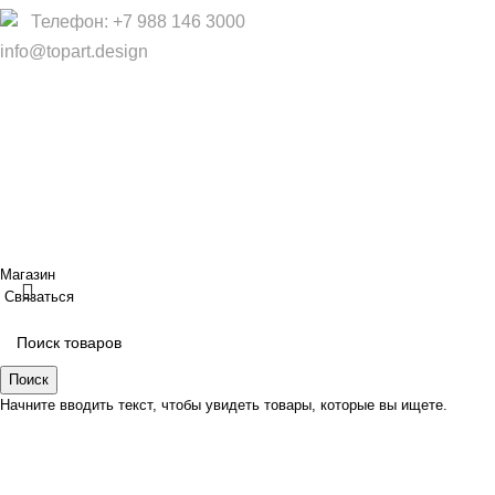
Телефон: +7 988 146 3000
info@topart.design
Copyright © 2017 — 2021 «TopArt Design » (Сочи).
Все
права защищены
. Предложения на сайте не являются
публичной офертой.
ИП Шрайнер Ирина Владимировна ИНН: 312319647337
ОГРНИП: 323237500439274 тел: +79885030365
Создано
BOND
Магазин
Связаться
Поиск
Начните вводить текст, чтобы увидеть товары, которые вы ищете.