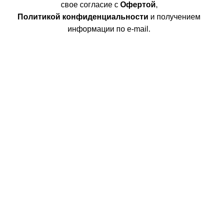
свое согласие с
Офертой
,
Политикой конфиденциальности
и получением
информации по e-mail.
Покупателям
Интернет магазин
Доставка/Оплата
Возврат/Обмен
Личный кабинет
Сотрудничество
Дизайнерам
Фабрики
Партнеры/Сотрудничество
Работа в TopArt Design
Компания