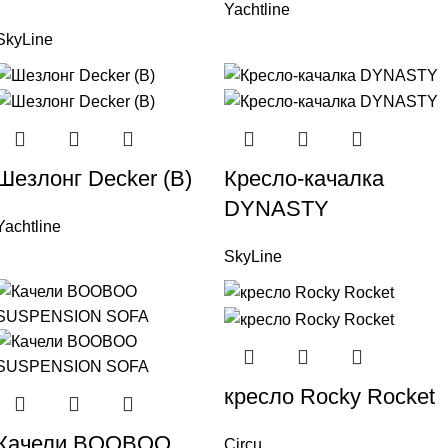
Yachtline
SkyLine
Шезлонг Decker (В)
Кресло-качалка
DYNASTY
Yachtline
SkyLine
кресло Rocky Rocket
Качели BOOBOO
Circu