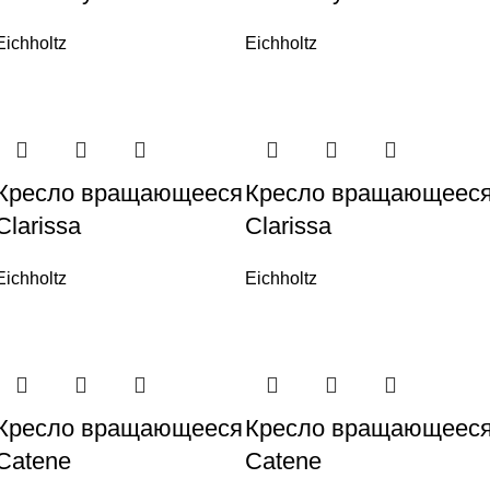
Eichholtz
Eichholtz
Кресло вращающееся
Кресло вращающеес
Clarissa
Clarissa
Eichholtz
Eichholtz
Кресло вращающееся
Кресло вращающеес
Catene
Catene