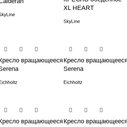
Calderan
XL HEART
SkyLine
SkyLine
Кресло вращающееся
Кресло вращающеес
Serena
Serena
Eichholtz
Eichholtz
Кресло вращающееся
Кресло вращающеес