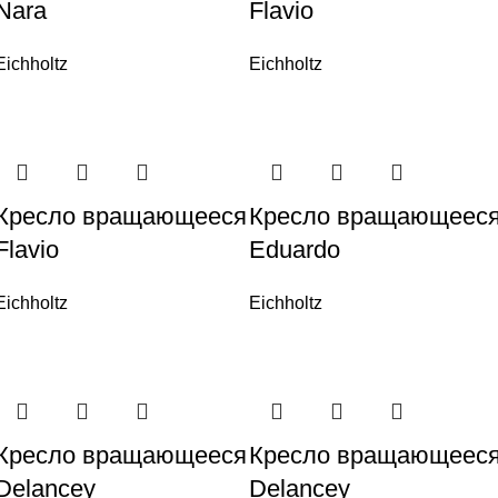
Nara
Flavio
Eichholtz
Eichholtz
Кресло вращающееся
Кресло вращающеес
Flavio
Eduardo
Eichholtz
Eichholtz
Кресло вращающееся
Кресло вращающеес
Delancey
Delancey