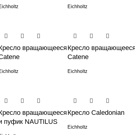
Eichholtz
Eichholtz
Кресло вращающееся
Кресло вращающеес
Catene
Catene
Eichholtz
Eichholtz
Кресло вращающееся
Кресло Caledonian
и пуфик NAUTILUS
Eichholtz