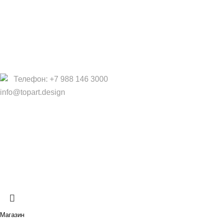
О Нас
Услуги
Политика конфиденциальности
Договор оферты
Телефон: +7 988 146 3000
info@topart.design
Copyright © 2017 — 2021 «TopArt Design » (Сочи).
Все
права защищены
. Предложения на сайте не являются
публичной офертой.
ИП Шрайнер Ирина Владимировна ИНН: 312319647337
ОГРНИП: 323237500439274 тел: +79885030365
Создано
BOND
Магазин