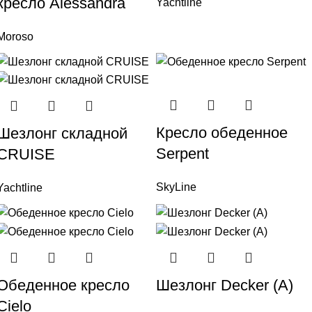
кресло Alessandra
Yachtline
Moroso
Кресло обеденное
Шезлонг складной
Serpent
CRUISE
SkyLine
Yachtline
Обеденное кресло
Шезлонг Decker (А)
Cielo