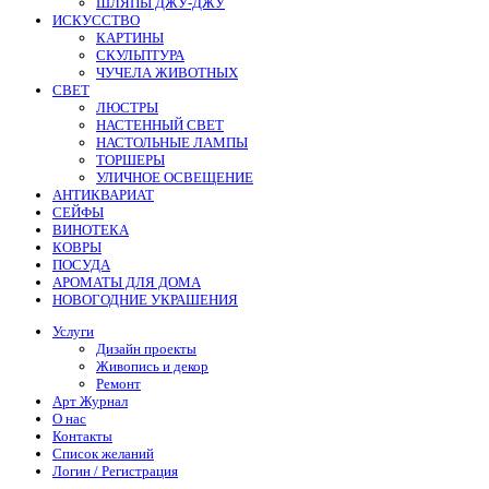
ШЛЯПЫ ДЖУ-ДЖУ
ИСКУССТВО
КАРТИНЫ
СКУЛЬПТУРА
ЧУЧЕЛА ЖИВОТНЫХ
СВЕТ
ЛЮСТРЫ
НАСТЕННЫЙ СВЕТ
НАСТОЛЬНЫЕ ЛАМПЫ
ТОРШЕРЫ
УЛИЧНОЕ ОСВЕЩЕНИЕ
АНТИКВАРИАТ
СЕЙФЫ
ВИНОТЕКА
КОВРЫ
ПОСУДА
АРОМАТЫ ДЛЯ ДОМА
НОВОГОДНИЕ УКРАШЕНИЯ
Услуги
Дизайн проекты
Живопись и декор
Ремонт
Арт Журнал
О нас
Контакты
Список желаний
Логин / Регистрация