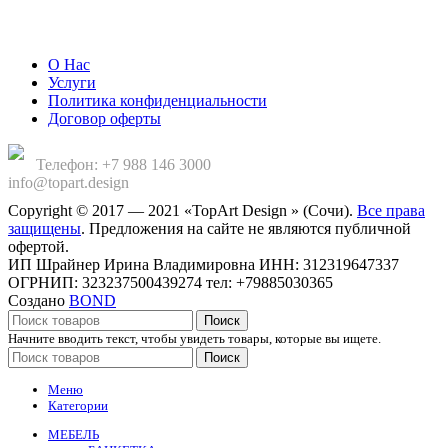
Компания
О Нас
Услуги
Политика конфиденциальности
Договор оферты
Телефон: +7 988 146 3000
info@topart.design
Copyright © 2017 — 2021 «TopArt Design » (Сочи).
Все права
защищены
. Предложения на сайте не являются публичной
офертой.
ИП Шрайнер Ирина Владимировна ИНН: 312319647337
ОГРНИП: 323237500439274 тел: +79885030365
Создано
BOND
Поиск
Начните вводить текст, чтобы увидеть товары, которые вы ищете.
Поиск
Меню
Категории
МЕБЕЛЬ