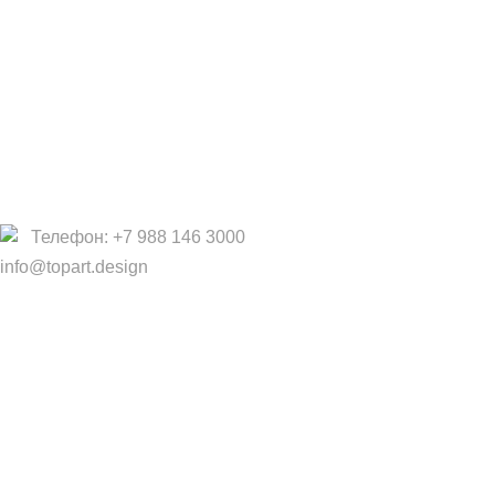
Работа в TopArt Design
Компания
О Нас
Услуги
Политика конфиденциальности
Договор оферты
Телефон: +7 988 146 3000
info@topart.design
Copyright © 2017 — 2021 «TopArt Design » (Сочи).
Все
права защищены
. Предложения на сайте не являются
публичной офертой.
ИП Шрайнер Ирина Владимировна ИНН: 312319647337
ОГРНИП: 323237500439274 тел: +79885030365
Создано
BOND