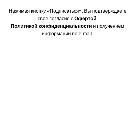
Нажимая кнопку «Подписаться», Вы подтверждаете
свое согласие с
Офертой
,
Политикой конфиденциальности
и получением
информации по e-mail.
Покупателям
Интернет магазин
Доставка/Оплата
Возврат/Обмен
Личный кабинет
Сотрудничество
Дизайнерам
Фабрики
Партнеры/Сотрудничество