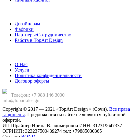
Сотрудничество
Дизайнерам
Фабрики
Партнеры/Сотрудничество
Работа в TopArt Design
Компания
О Нас
Услуги
Политика конфиденциальности
Договор оферты
Телефон: +7 988 146 3000
info@topart.design
Copyright © 2017 — 2021 «TopArt Design » (Сочи).
Все права
защищены
. Предложения на сайте не являются публичной
офертой.
ИП Шрайнер Ирина Владимировна ИНН: 312319647337
ОГРНИП: 323237500439274 тел: +79885030365
Создано
BOND