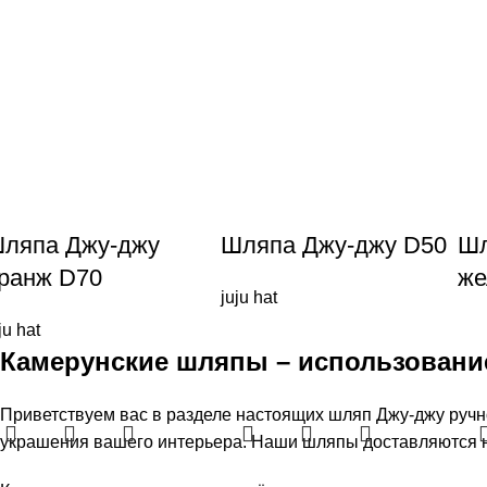
ляпа Джу-джу
Шляпа Джу-джу D50
Шл
ранж D70
же
juju hat
ju hat
Камерунские шляпы – использовани
Приветствуем вас в разделе настоящих шляп Джу-джу ручн
украшения вашего интерьера. Наши шляпы доставляются н