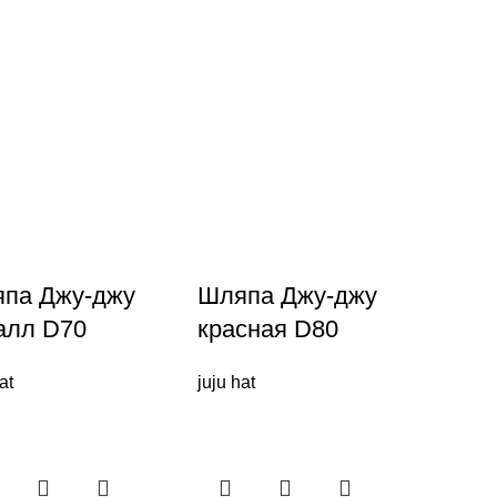
па Джу-джу
Шляпа Джу-джу
алл D70
красная D80
at
juju hat