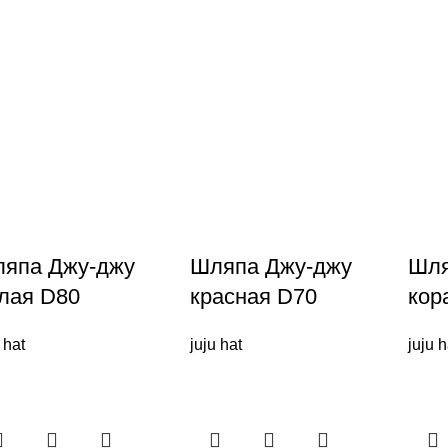
япа Джу-джу
Шляпа Джу-джу
Шля
лая D80
красная D70
кор
 hat
juju hat
juju h