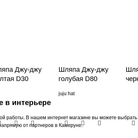
япа Джу-джу
Шляпа Джу-джу
Шля
лтая D30
голубая D80
чер
juju hat
е в интерьере
ой работы. В нашем интернет магазине вы можете выбрать 
апрямую от партнеров в Камеруне.