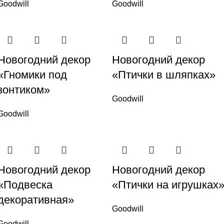
Goodwill
Goodwill
Новогодний декор
Новогодний декор
«Гномики под
«Птички в шляпках»
зонтиком»
Goodwill
Goodwill
Новогодний декор
Новогодний декор
«Подвеска
«Птички на игрушках
декоративная»
Goodwill
Goodwill