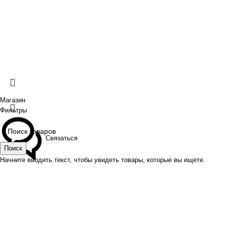
права защищены
. Предложения на сайте не являются
публичной офертой.
ИП Шрайнер Ирина Владимировна ИНН: 312319647337
ОГРНИП: 323237500439274 тел: +79885030365
Создано
BOND
Магазин
Фильтры
Связаться
Поиск
Начните вводить текст, чтобы увидеть товары, которые вы ищете.