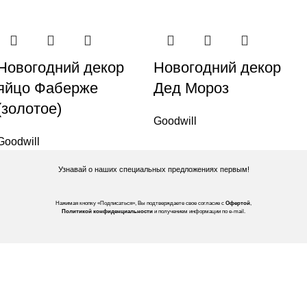
Новогодний декор
Новогодний декор
яйцо Фаберже
Дед Мороз
(золотое)
Goodwill
Goodwill
Узнавай о наших специальных предложениях первым!
Нажимая кнопку «Подписаться», Вы подтверждаете свое согласие с
Офертой
,
Политикой конфиденциальности
и получением информации по e-mail.
Покупателям
Интернет магазин
Доставка/Оплата
Возврат/Обмен
Личный кабинет