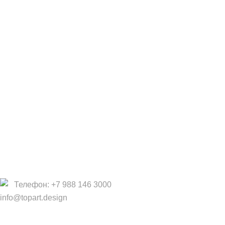
Сотрудничество
Дизайнерам
Фабрики
Партнеры/Сотрудничество
Работа в TopArt Design
Компания
О Нас
Услуги
Политика конфиденциальности
Договор оферты
Телефон: +7 988 146 3000
info@topart.design
Copyright © 2017 — 2021 «TopArt Design » (Сочи).
Все