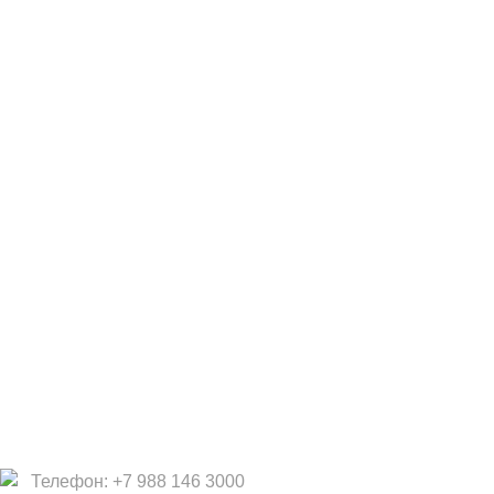
Доставка/Оплата
Возврат/Обмен
Личный кабинет
Сотрудничество
Дизайнерам
Фабрики
Партнеры/Сотрудничество
Работа в TopArt Design
Компания
О Нас
Услуги
Политика конфиденциальности
Договор оферты
Телефон: +7 988 146 3000