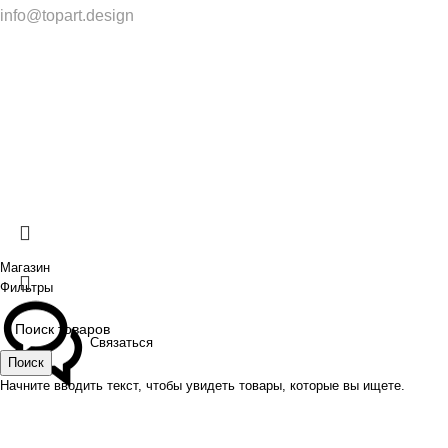
info@topart.design
Copyright © 2017 — 2021 «TopArt Design » (Сочи).
Все
права защищены
. Предложения на сайте не являются
публичной офертой.
ИП Шрайнер Ирина Владимировна ИНН: 312319647337
ОГРНИП: 323237500439274 тел: +79885030365
Создано
BOND
Магазин
Фильтры
Связаться
Поиск
Начните вводить текст, чтобы увидеть товары, которые вы ищете.