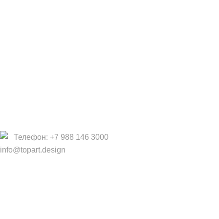
Фабрики
Партнеры/Сотрудничество
Работа в TopArt Design
Компания
О Нас
Услуги
Политика конфиденциальности
Договор оферты
Телефон: +7 988 146 3000
info@topart.design
Copyright © 2017 — 2021 «TopArt Design » (Сочи).
Все
права защищены
. Предложения на сайте не являются
публичной офертой.
ИП Шрайнер Ирина Владимировна ИНН: 312319647337
ОГРНИП: 323237500439274 тел: +79885030365