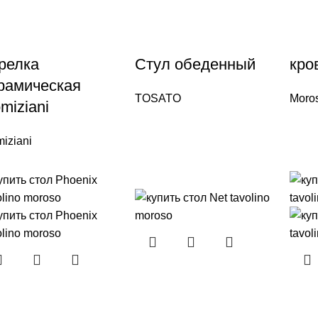
релка
Стул обеденный
кро
рамическая
TOSATO
Moro
miziani
iziani