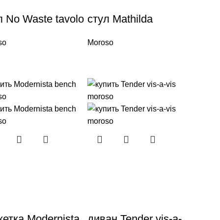
л No Waste tavolo
стул Mathilda
so
Moroso
кетка Modernista
диван Tender vis-a-