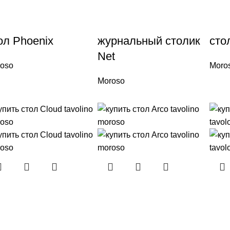
ол Phoenix
журнальный столик
сто
Net
oso
Moro
Moroso