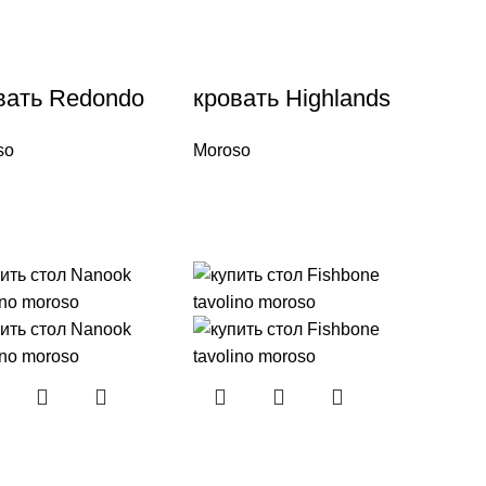
вать Redondo
кровать Highlands
so
Moroso