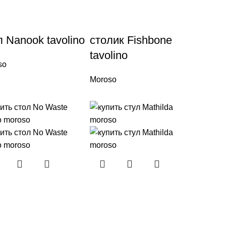
л Nanook tavolino
столик Fishbone
tavolino
so
Moroso