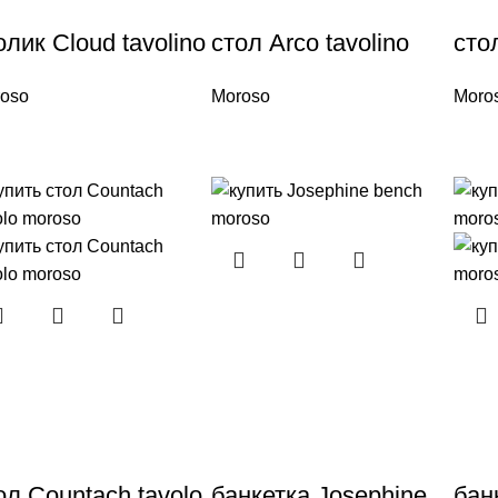
олик Cloud tavolino
стол Arco tavolino
сто
oso
Moroso
Moro
ол Countach tavolo
банкетка Josephine
бан