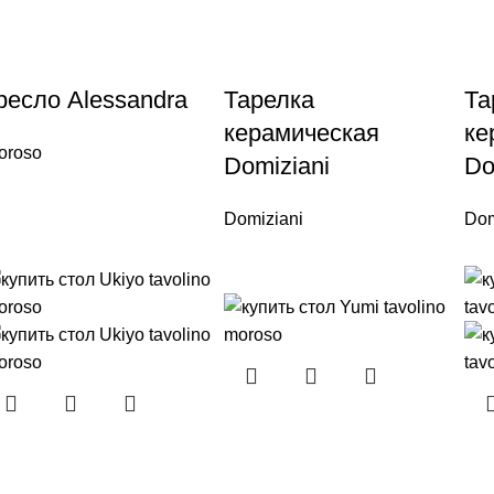
ресло Alessandra
Тарелка
Та
керамическая
ке
oroso
Domiziani
Do
Domiziani
Dom