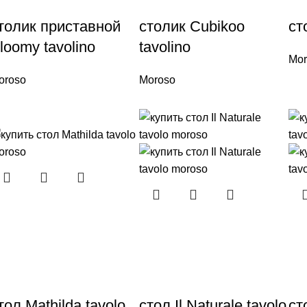
толик приставной
столик Cubikoo
ст
loomy tavolino
tavolino
Mor
oroso
Moroso
тол Mathilda tavolo
стол Il Naturale tavolo
ст