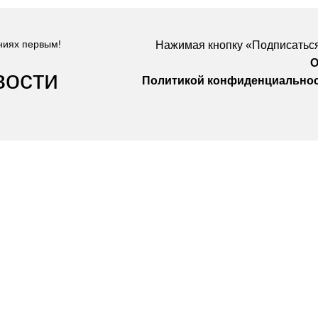
ниях первым!
Нажимая кнопку «Подписаться
О
вости
Политикой конфиденциально
Компания
О Нас
Услуги
удничество
Политика конфиденциальности
 Design
Договор оферты
а защищены
. Предложения на сайте не являются публичной
НИП: 323237500439274 тел: +79885030365