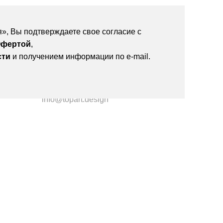
», Вы подтверждаете свое согласие с
фертой
,
сти
и получением информации по e-mail.
Телефон: +7 988 146 3000
info@topart.design
 офертой.