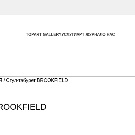
TOPART GALLERY
УСЛУГИ
АРТ ЖУРНАЛ
О НАС
ЬЯ
Стул-табурет BROOKFIELD
BROOKFIELD