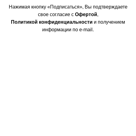
Нажимая кнопку «Подписаться», Вы подтверждаете
свое согласие с
Офертой
,
Политикой конфиденциальности
и получением
информации по e-mail.
Покупателям
Интернет магазин
Доставка/Оплата
Возврат/Обмен
Личный кабинет
Сотрудничество
Дизайнерам
Фабрики
Партнеры/Сотрудничество
Работа в TopArt Design