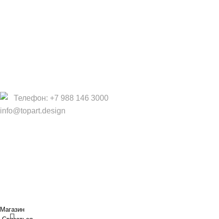
Компания
О Нас
Услуги
Политика конфиденциальности
Договор оферты
Телефон: +7 988 146 3000
info@topart.design
Copyright © 2017 — 2021 «TopArt Design » (Сочи).
Все
права защищены
. Предложения на сайте не являются
публичной офертой.
ИП Шрайнер Ирина Владимировна ИНН: 312319647337
ОГРНИП: 323237500439274 тел: +79885030365
Создано
BOND
Магазин