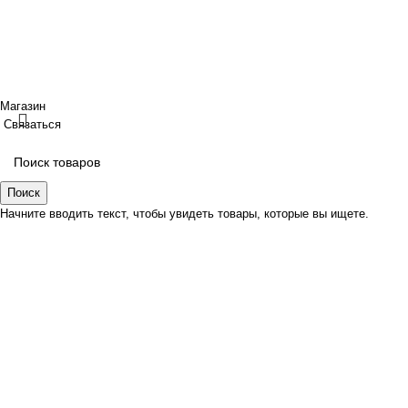
ИП Шрайнер Ирина Владимировна ИНН: 312319647337
ОГРНИП: 323237500439274 тел: +79885030365
Создано
BOND
Магазин
Связаться
Поиск
Начните вводить текст, чтобы увидеть товары, которые вы ищете.