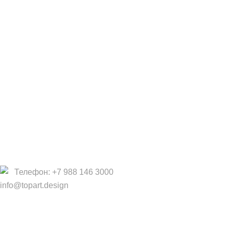
Сотрудничество
Дизайнерам
Фабрики
Партнеры/Сотрудничество
Работа в TopArt Design
Компания
О Нас
Услуги
Политика конфиденциальности
Договор оферты
Телефон: +7 988 146 3000
info@topart.design
Copyright © 2017 — 2021 «TopArt Design » (Сочи).
Все
права защищены
. Предложения на сайте не являются
публичной офертой.