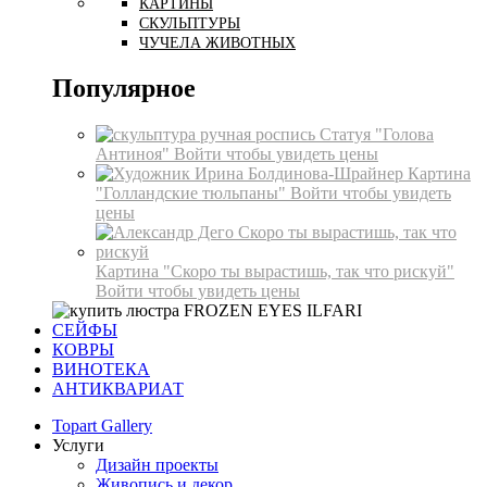
КАРТИНЫ
СКУЛЬПТУРЫ
ЧУЧЕЛА ЖИВОТНЫХ
Популярное
Статуя "Голова
Антиноя"
Войти чтобы увидеть цены
Картина
"Голландские тюльпаны"
Войти чтобы увидеть
цены
Картина "Скоро ты вырастишь, так что рискуй"
Войти чтобы увидеть цены
СЕЙФЫ
КОВРЫ
ВИНОТЕКА
АНТИКВАРИАТ
Topart Gallery
Услуги
Дизайн проекты
Живопись и декор