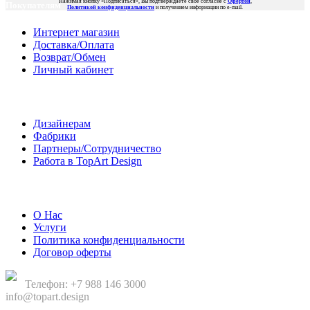
Нажимая кнопку «Подписаться», Вы подтверждаете свое согласие с
Офертой
,
Покупателям
Политикой конфиденциальности
и получением информации по e-mail.
Интернет магазин
Доставка/Оплата
Возврат/Обмен
Личный кабинет
Сотрудничество
Дизайнерам
Фабрики
Партнеры/Сотрудничество
Работа в TopArt Design
Компания
О Нас
Услуги
Политика конфиденциальности
Договор оферты
Телефон: +7 988 146 3000
info@topart.design