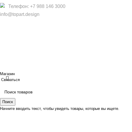
Телефон: +7 988 146 3000
info@topart.design
Copyright © 2017 — 2021 «TopArt Design » (Сочи).
Все
права защищены
. Предложения на сайте не являются
публичной офертой.
ИП Шрайнер Ирина Владимировна ИНН: 312319647337
ОГРНИП: 323237500439274 тел: +79885030365
Создано
BOND
Магазин
Связаться
Поиск
Начните вводить текст, чтобы увидеть товары, которые вы ищете.