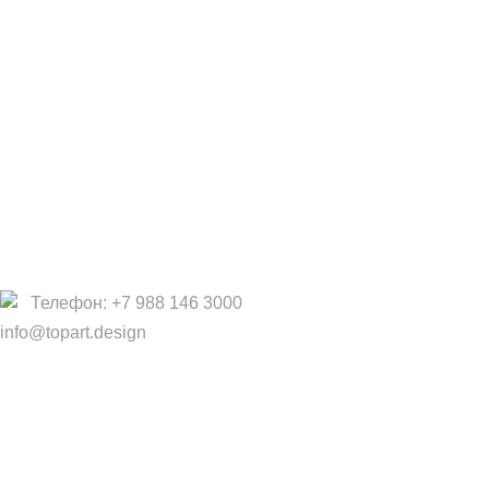
Фабрики
Партнеры/Сотрудничество
Работа в TopArt Design
Компания
О Нас
Услуги
Политика конфиденциальности
Договор оферты
Телефон: +7 988 146 3000
info@topart.design
Copyright © 2017 — 2021 «TopArt Design » (Сочи).
Все
права защищены
. Предложения на сайте не являются
публичной офертой.
ИП Шрайнер Ирина Владимировна ИНН: 312319647337
ОГРНИП: 323237500439274 тел: +79885030365