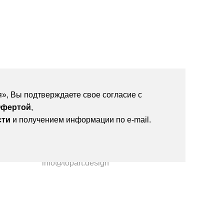
», Вы подтверждаете свое согласие с
фертой
,
сти
и получением информации по e-mail.
Телефон: +7 988 146 3000
info@topart.design
 офертой.