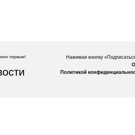
ниях первым!
Нажимая кнопку «Подписаться
О
вости
Политикой конфиденциально
Компания
О Нас
Услуги
удничество
Политика конфиденциальности
 Design
Договор оферты
а защищены
. Предложения на сайте не являются публичной