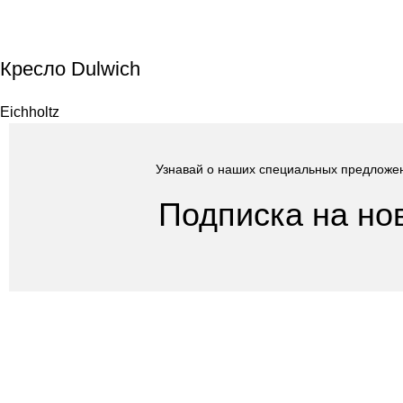
Кресло Dulwich
Eichholtz
Узнавай о наших специальных предложе
Подписка на но
Покупателям
Сотрудничество
Интернет магазин
Дизайнерам
Доставка/Оплата
Фабрики
Возврат/Обмен
Партнеры/Сотр
Личный кабинет
Работа в TopArt
Copyright © 2017 — 2021 «TopArt Design » (Сочи).
Все прав