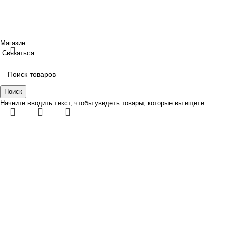
ИП Шрайнер Ирина Владимировна ИНН: 312319647337 ОГР
Создано
BOND
Магазин
Связаться
Поиск
Начните вводить текст, чтобы увидеть товары, которые вы ищете.