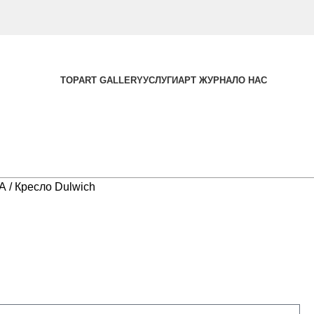
TOPART GALLERY
УСЛУГИ
АРТ ЖУРНАЛ
О НАС
ЛА
Кресло Dulwich