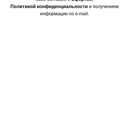
Политикой конфиденциальности
и получением
информации по e-mail.
Покупателям
Интернет магазин
Доставка/Оплата
Возврат/Обмен
Личный кабинет
Сотрудничество
Дизайнерам
Фабрики
Партнеры/Сотрудничество
Работа в TopArt Design
Компания