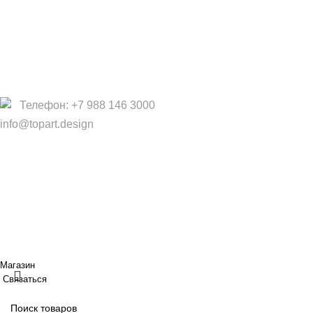
О Нас
Услуги
Политика конфиденциальности
Договор оферты
Телефон: +7 988 146 3000
info@topart.design
Copyright © 2017 — 2021 «TopArt Design » (Сочи).
Все
права защищены
. Предложения на сайте не являются
публичной офертой.
ИП Шрайнер Ирина Владимировна ИНН: 312319647337
ОГРНИП: 323237500439274 тел: +79885030365
Создано
BOND
Магазин
Связаться