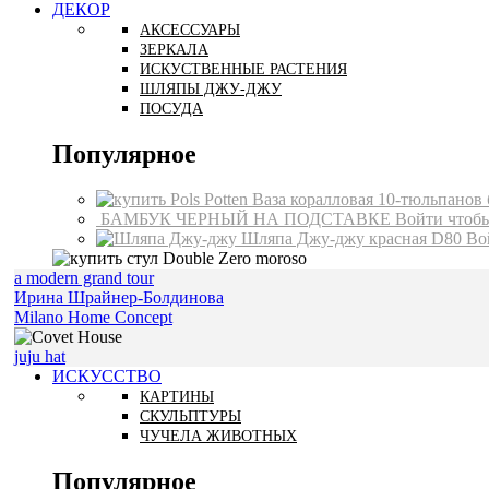
ДЕКОР
АКСЕССУАРЫ
ЗЕРКАЛА
ИСКУСТВЕННЫЕ РАСТЕНИЯ
ШЛЯПЫ ДЖУ-ДЖУ
ПОСУДА
Популярное
Ваза коралловая 10-тюльпанов
БАМБУК ЧЕРНЫЙ НА ПОДСТАВКЕ
Войти чтоб
Шляпа Джу-джу красная D80
Во
a modern grand tour
Ирина Шрайнер-Болдинова
Milano Home Concept
juju hat
ИСКУССТВО
КАРТИНЫ
СКУЛЬПТУРЫ
ЧУЧЕЛА ЖИВОТНЫХ
Популярное