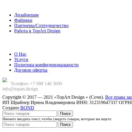
Сотрудничество
Дизайнерам
Фабрики
Партнеры/Сотрудничество
Работа в TopArt Design
Компания
О Нас
Услуги
Политика конфиденциальности
Договор оферты
Телефон: +7 988 146 3000
info@topart.design
Copyright © 2017 — 2021 «TopArt Design » (Сочи).
Все права з
ИП Шрайнер Ирина Владимировна ИНН: 312319647337 ОГРНИП
Создано
BOND
Поиск
Начните вводить текст, чтобы увидеть товары, которые вы ищете.
Поиск