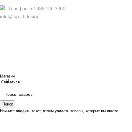
Телефон: +7 988 146 3000
info@topart.design
Copyright © 2017 — 2021 «TopArt Design » (Сочи).
Все
права защищены
. Предложения на сайте не являются
публичной офертой.
ИП Шрайнер Ирина Владимировна ИНН: 312319647337
ОГРНИП: 323237500439274 тел: +79885030365
Создано
BOND
Магазин
Связаться
Поиск
Начните вводить текст, чтобы увидеть товары, которые вы ищете.