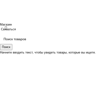
ИП Шрайнер Ирина Владимировна ИНН: 312319647337
ОГРНИП: 323237500439274 тел: +79885030365
Создано
BOND
Магазин
Связаться
Поиск
Начните вводить текст, чтобы увидеть товары, которые вы ищете.