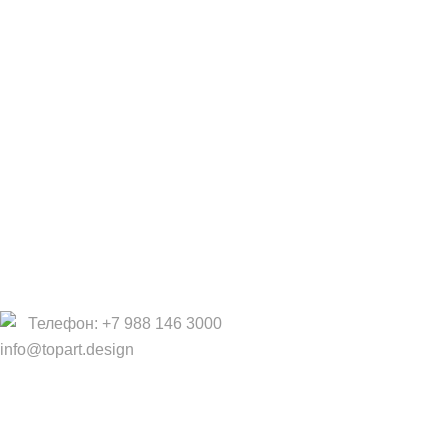
Дизайнерам
Фабрики
Партнеры/Сотрудничество
Работа в TopArt Design
Компания
О Нас
Услуги
Политика конфиденциальности
Договор оферты
Телефон: +7 988 146 3000
info@topart.design
Copyright © 2017 — 2021 «TopArt Design » (Сочи).
Все
права защищены
. Предложения на сайте не являются
публичной офертой.