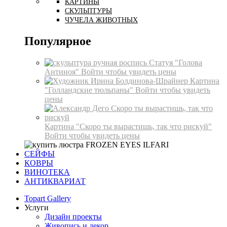
КАРТИНЫ
СКУЛЬПТУРЫ
ЧУЧЕЛА ЖИВОТНЫХ
Популярное
Статуя "Голова
Антиноя"
Войти чтобы увидеть цены
Картина
"Голландские тюльпаны"
Войти чтобы увидеть
цены
Картина "Скоро ты вырастишь, так что рискуй"
Войти чтобы увидеть цены
СЕЙФЫ
КОВРЫ
ВИНОТЕКА
АНТИКВАРИАТ
Topart Gallery
Услуги
Дизайн проекты
Живопись и декор