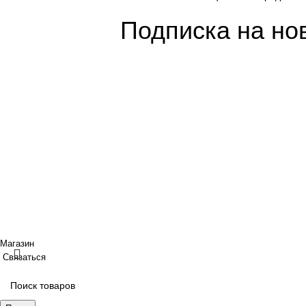
Подписка на но
Покупателям
Сотрудничество
Интернет магазин
Дизайнерам
Доставка/Оплата
Фабрики
Возврат/Обмен
Партнеры/Сотр
Личный кабинет
Работа в TopArt
Copyright © 2017 — 2021 «TopArt Design » (Сочи).
Все прав
ИП Шрайнер Ирина Владимировна ИНН: 312319647337 ОГР
Создано
BOND
Магазин
Связаться