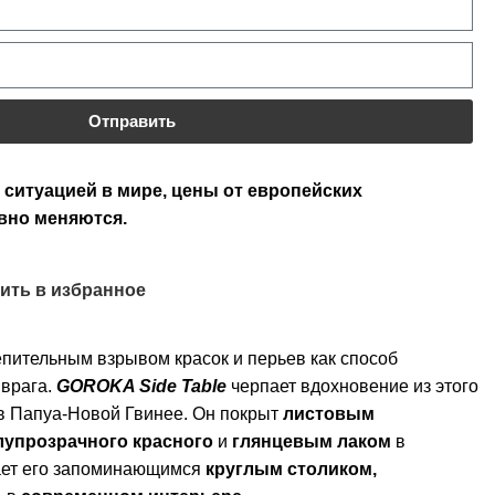
Отправить
 ситуацией в мире, цены от европейских
вно меняются.
ить в избранное
епительным взрывом красок и перьев как способ
 врага.
GOROKA Side Table
черпает вдохновение из этого
в Папуа-Новой Гвинее. Он покрыт
листовым
лупрозрачного красного
и
глянцевым лаком
в
лает его запоминающимся
круглым столиком,