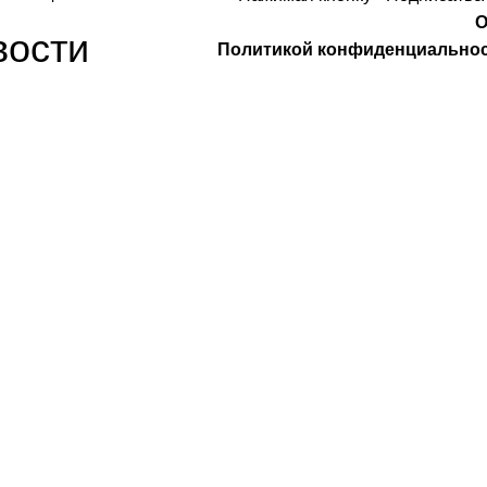
О
вости
Политикой конфиденциально
Компания
О Нас
Услуги
удничество
Политика конфиденциальности
 Design
Договор оферты
а защищены
. Предложения на сайте не являются публичной
НИП: 323237500439274 тел: +79885030365