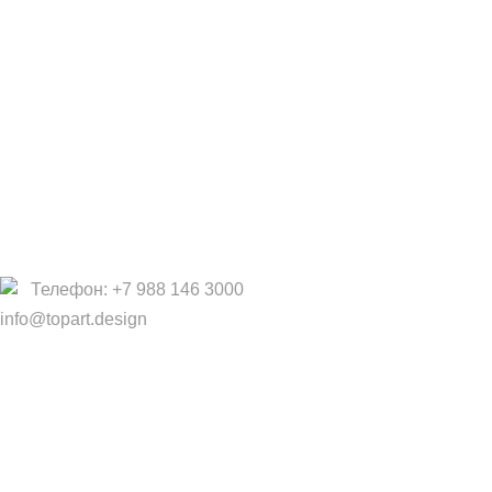
Фабрики
Партнеры/Сотрудничество
Работа в TopArt Design
Компания
О Нас
Услуги
Политика конфиденциальности
Договор оферты
Телефон: +7 988 146 3000
info@topart.design
Copyright © 2017 — 2021 «TopArt Design » (Сочи).
Все
права защищены
. Предложения на сайте не являются
публичной офертой.
ИП Шрайнер Ирина Владимировна ИНН: 312319647337
ОГРНИП: 323237500439274 тел: +79885030365