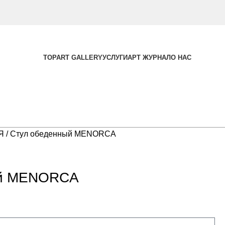
TOPART GALLERY
УСЛУГИ
АРТ ЖУРНАЛ
О НАС
ЬЯ
Стул обеденный MENORCA
ый MENORCA