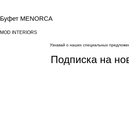
Буфет MENORCA
MOD INTERIORS
Узнавай о наших специальных предложе
Подписка на но
Покупателям
Сотрудничество
Интернет магазин
Дизайнерам
Доставка/Оплата
Фабрики
Возврат/Обмен
Партнеры/Сотр
Личный кабинет
Работа в TopArt
Copyright © 2017 — 2021 «TopArt Design » (Сочи).
Все прав