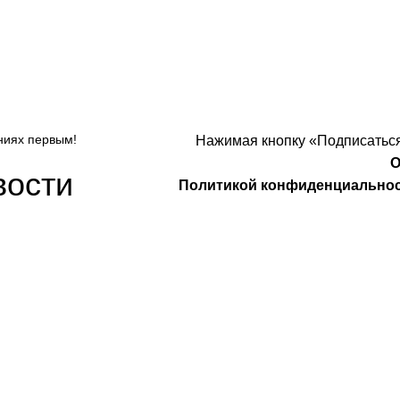
ниях первым!
Нажимая кнопку «Подписаться
О
вости
Политикой конфиденциально
Компания
О Нас
Услуги
удничество
Политика конфиденциальности
 Design
Договор оферты
а защищены
. Предложения на сайте не являются публичной