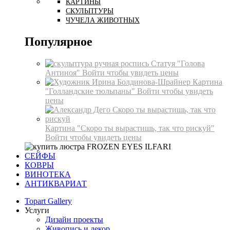
КАРТИНЫ
СКУЛЬПТУРЫ
ЧУЧЕЛА ЖИВОТНЫХ
Популярное
Статуя "Голова
Антиноя"
Войти чтобы увидеть цены
Картина
"Голландские тюльпаны"
Войти чтобы увидеть
цены
Картина "Скоро ты вырастишь, так что рискуй"
Войти чтобы увидеть цены
СЕЙФЫ
КОВРЫ
ВИНОТЕКА
АНТИКВАРИАТ
Topart Gallery
Услуги
Дизайн проекты
Живопись и декор