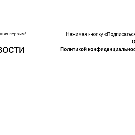
ниях первым!
Нажимая кнопку «Подписаться
О
вости
Политикой конфиденциально
Компания
О Нас
Услуги
удничество
Политика конфиденциальности
 Design
Договор оферты
а защищены
. Предложения на сайте не являются публичной
НИП: 323237500439274 тел: +79885030365