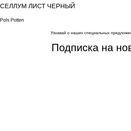
СЕЛЛУМ ЛИСТ ЧЕРНЫЙ
Pols Potten
Узнавай о наших специальных предложе
Подписка на но
Покупателям
Сотрудничество
Интернет магазин
Дизайнерам
Доставка/Оплата
Фабрики
Возврат/Обмен
Партнеры/Сотр
Личный кабинет
Работа в TopArt
Copyright © 2017 — 2021 «TopArt Design » (Сочи).
Все прав
ИП Шрайнер Ирина Владимировна ИНН: 312319647337 ОГР
Создано
BOND