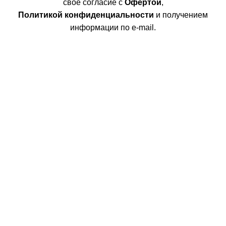
свое согласие с
Офертой
,
Политикой конфиденциальности
и получением
информации по e-mail.
Покупателям
Интернет магазин
Доставка/Оплата
Возврат/Обмен
Личный кабинет
Сотрудничество
Дизайнерам
Фабрики
Партнеры/Сотрудничество
Работа в TopArt Design
Компания