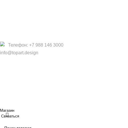
О Нас
Услуги
Политика конфиденциальности
Договор оферты
Телефон: +7 988 146 3000
info@topart.design
Copyright © 2017 — 2021 «TopArt Design » (Сочи).
Все
права защищены
. Предложения на сайте не являются
публичной офертой.
ИП Шрайнер Ирина Владимировна ИНН: 312319647337
ОГРНИП: 323237500439274 тел: +79885030365
Создано
BOND
Магазин
Связаться