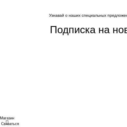
Узнавай о наших специальных предложе
Подписка на но
Покупателям
Сотрудничество
Интернет магазин
Дизайнерам
Доставка/Оплата
Фабрики
Возврат/Обмен
Партнеры/Сотр
Личный кабинет
Работа в TopArt
Copyright © 2017 — 2021 «TopArt Design » (Сочи).
Все прав
ИП Шрайнер Ирина Владимировна ИНН: 312319647337 ОГР
Создано
BOND
Магазин
Связаться