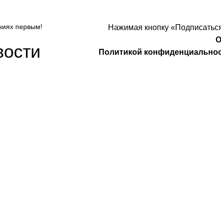
ниях первым!
Нажимая кнопку «Подписаться
О
вости
Политикой конфиденциально
Компания
О Нас
Услуги
удничество
Политика конфиденциальности
 Design
Договор оферты
а защищены
. Предложения на сайте не являются публичной
НИП: 323237500439274 тел: +79885030365