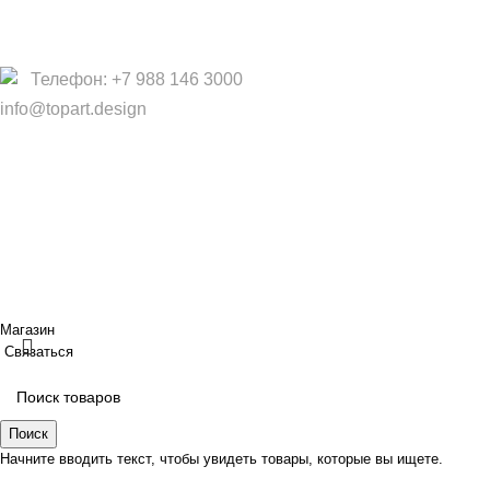
Политика конфиденциальности
Договор оферты
Телефон: +7 988 146 3000
info@topart.design
Copyright © 2017 — 2021 «TopArt Design » (Сочи).
Все
права защищены
. Предложения на сайте не являются
публичной офертой.
ИП Шрайнер Ирина Владимировна ИНН: 312319647337
ОГРНИП: 323237500439274 тел: +79885030365
Создано
BOND
Магазин
Связаться
Поиск
Начните вводить текст, чтобы увидеть товары, которые вы ищете.