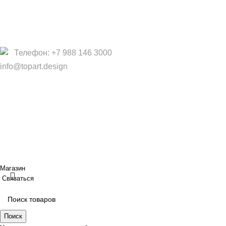
Услуги
Политика конфиденциальности
Договор оферты
Телефон: +7 988 146 3000
info@topart.design
Copyright © 2017 — 2021 «TopArt Design » (Сочи).
Все
права защищены
. Предложения на сайте не являются
публичной офертой.
ИП Шрайнер Ирина Владимировна ИНН: 312319647337
ОГРНИП: 323237500439274 тел: +79885030365
Создано
BOND
Магазин
Связаться
Поиск