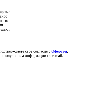
чарные
энос
ычным
ии.
рушают
одтверждаете свое согласие с
Офертой
,
и получением информации по e-mail.