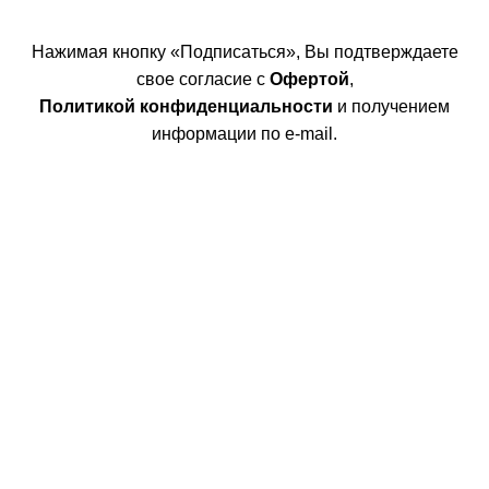
Нажимая кнопку «Подписаться», Вы подтверждаете
свое согласие с
Офертой
,
Политикой конфиденциальности
и получением
информации по e-mail.
Покупателям
Интернет магазин
Доставка/Оплата
Возврат/Обмен
Личный кабинет
Сотрудничество
Дизайнерам
Фабрики
Партнеры/Сотрудничество