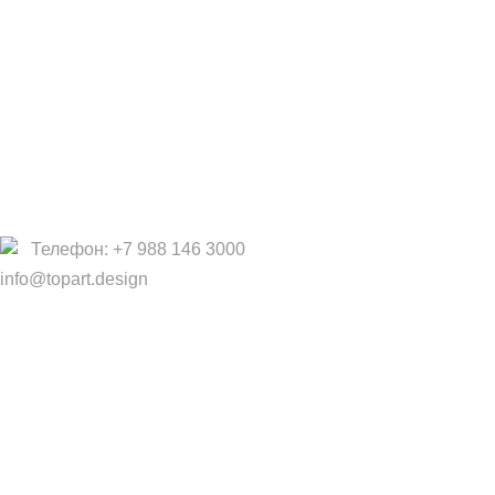
Работа в TopArt Design
Компания
О Нас
Услуги
Политика конфиденциальности
Договор оферты
Телефон: +7 988 146 3000
info@topart.design
Copyright © 2017 — 2021 «TopArt Design » (Сочи).
Все
права защищены
. Предложения на сайте не являются
публичной офертой.
ИП Шрайнер Ирина Владимировна ИНН: 312319647337
ОГРНИП: 323237500439274 тел: +79885030365
Создано
BOND