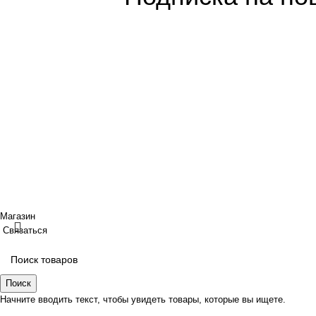
Покупателям
Сотрудничество
Интернет магазин
Дизайнерам
Доставка/Оплата
Фабрики
Возврат/Обмен
Партнеры/Сотр
Личный кабинет
Работа в TopArt
Copyright © 2017 — 2021 «TopArt Design » (Сочи).
Все прав
ИП Шрайнер Ирина Владимировна ИНН: 312319647337 ОГР
Создано
BOND
Магазин
Связаться
Поиск
Начните вводить текст, чтобы увидеть товары, которые вы ищете.