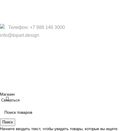
Политика конфиденциальности
Договор оферты
Телефон: +7 988 146 3000
info@topart.design
Copyright © 2017 — 2021 «TopArt Design » (Сочи).
Все
права защищены
. Предложения на сайте не являются
публичной офертой.
ИП Шрайнер Ирина Владимировна ИНН: 312319647337
ОГРНИП: 323237500439274 тел: +79885030365
Создано
BOND
Магазин
Связаться
Поиск
Начните вводить текст, чтобы увидеть товары, которые вы ищете.