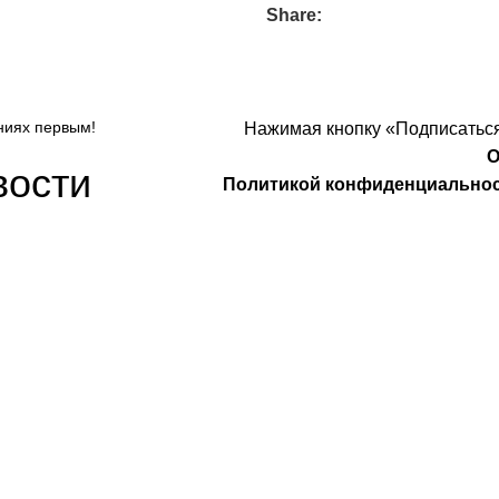
Share:
ниях первым!
Нажимая кнопку «Подписаться
О
вости
Политикой конфиденциально
Компания
О Нас
Услуги
удничество
Политика конфиденциальности
 Design
Договор оферты
а защищены
. Предложения на сайте не являются публичной
НИП: 323237500439274 тел: +79885030365