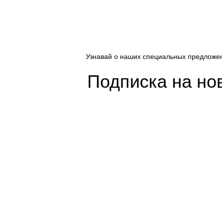
Узнавай о наших специальных предложе
Подписка на но
Покупателям
Сотрудничество
Интернет магазин
Дизайнерам
Доставка/Оплата
Фабрики
Возврат/Обмен
Партнеры/Сотр
Личный кабинет
Работа в TopArt
Copyright © 2017 — 2021 «TopArt Design » (Сочи).
Все прав
ИП Шрайнер Ирина Владимировна ИНН: 312319647337 ОГР
Создано
BOND