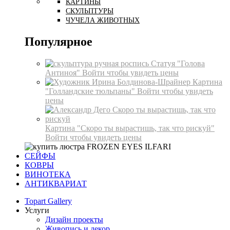
КАРТИНЫ
СКУЛЬПТУРЫ
ЧУЧЕЛА ЖИВОТНЫХ
Популярное
Статуя "Голова
Антиноя"
Войти чтобы увидеть цены
Картина
"Голландские тюльпаны"
Войти чтобы увидеть
цены
Картина "Скоро ты вырастишь, так что рискуй"
Войти чтобы увидеть цены
СЕЙФЫ
КОВРЫ
ВИНОТЕКА
АНТИКВАРИАТ
Topart Gallery
Услуги
Дизайн проекты
Живопись и декор