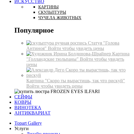
ИСКУССТВО
КАРТИНЫ
СКУЛЬПТУРЫ
ЧУЧЕЛА ЖИВОТНЫХ
Популярное
Статуя "Голова
Антиноя"
Войти чтобы увидеть цены
Картина
"Голландские тюльпаны"
Войти чтобы увидеть
цены
Картина "Скоро ты вырастишь, так что рискуй"
Войти чтобы увидеть цены
СЕЙФЫ
КОВРЫ
ВИНОТЕКА
АНТИКВАРИАТ
Topart Gallery
Услуги
Дизайн проекты