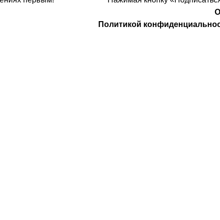
О
Политикой конфиденциально
Компания
О Нас
Услуги
удничество
Политика конфиденциальности
 Design
Договор оферты
а защищены
. Предложения на сайте не являются публичной
НИП: 323237500439274 тел: +79885030365