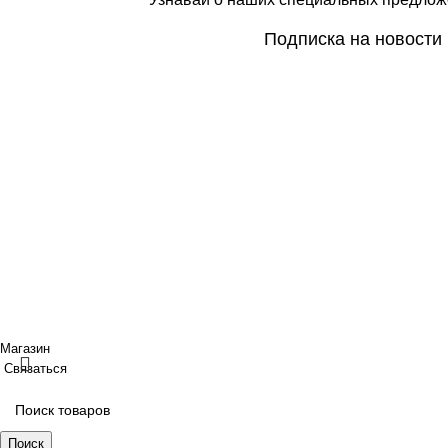
Подписка на новости
Покупателям
Сотрудничество
Интернет магазин
Дизайнерам
Доставка/Оплата
Фабрики
Возврат/Обмен
Партнеры/Сотр
Личный кабинет
Работа в TopArt
Copyright © 2017 — 2021 «TopArt Design » (Сочи).
Все прав
ИП Шрайнер Ирина Владимировна ИНН: 312319647337 ОГР
Создано
BOND
Магазин
Связаться
Поиск