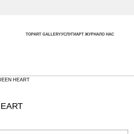
TOPART GALLERY
УСЛУГИ
АРТ ЖУРНАЛ
О НАС
QUEEN HEART
HEART