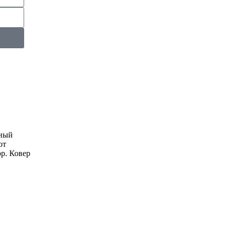
нный
от
р. Ковер