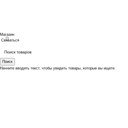
публичной офертой.
ИП Шрайнер Ирина Владимировна ИНН: 312319647337
ОГРНИП: 323237500439274 тел: +79885030365
Создано
BOND
Магазин
Связаться
Поиск
Начните вводить текст, чтобы увидеть товары, которые вы ищете.