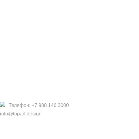
Сотрудничество
Дизайнерам
Фабрики
Партнеры/Сотрудничество
Работа в TopArt Design
Компания
О Нас
Услуги
Политика конфиденциальности
Договор оферты
Телефон: +7 988 146 3000
info@topart.design
Copyright © 2017 — 2021 «TopArt Design » (Сочи).
Все
права защищены
. Предложения на сайте не являются