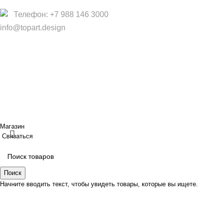
Телефон: +7 988 146 3000
info@topart.design
Copyright © 2017 — 2021 «TopArt Design » (Сочи).
Все
права защищены
. Предложения на сайте не являются
публичной офертой.
ИП Шрайнер Ирина Владимировна ИНН: 312319647337
ОГРНИП: 323237500439274 тел: +79885030365
Создано
BOND
Магазин
Связаться
Поиск
Начните вводить текст, чтобы увидеть товары, которые вы ищете.