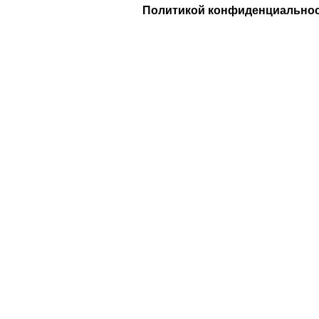
Политикой конфиденциально
Компания
О Нас
Услуги
удничество
Политика конфиденциальности
 Design
Договор оферты
а защищены
. Предложения на сайте не являются публичной
НИП: 323237500439274 тел: +79885030365