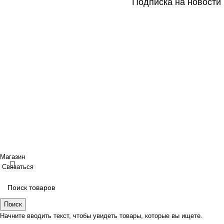
Подписка на новости
Покупателям
Сотрудничество
Интернет магазин
Дизайнерам
Доставка/Оплата
Фабрики
Возврат/Обмен
Партнеры/Сотр
Личный кабинет
Работа в TopArt
Copyright © 2017 — 2021 «TopArt Design » (Сочи).
Все прав
ИП Шрайнер Ирина Владимировна ИНН: 312319647337 ОГР
Создано
BOND
Магазин
Связаться
Поиск
Начните вводить текст, чтобы увидеть товары, которые вы ищете.