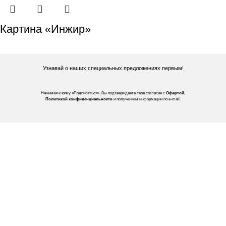
Картина «Инжир»
Узнавай о наших специальных предложениях первым!
Нажимая кнопку «Подписаться», Вы подтверждаете свое согласие с
Офертой
,
Политикой конфиденциальности
и получением информации по e-mail.
Покупателям
Интернет магазин
Доставка/Оплата
Возврат/Обмен
Личный кабинет
Сотрудничество
Дизайнерам
Фабрики