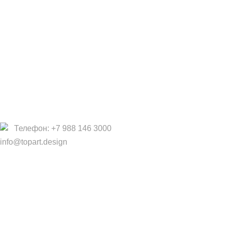
Партнеры/Сотрудничество
Работа в TopArt Design
Компания
О Нас
Услуги
Политика конфиденциальности
Договор оферты
Телефон: +7 988 146 3000
info@topart.design
Copyright © 2017 — 2021 «TopArt Design » (Сочи).
Все
права защищены
. Предложения на сайте не являются
публичной офертой.
ИП Шрайнер Ирина Владимировна ИНН: 312319647337
ОГРНИП: 323237500439274 тел: +79885030365
Создано
BOND