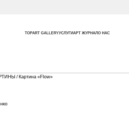
TOPART GALLERY
УСЛУГИ
АРТ ЖУРНАЛ
О НАС
РТИНЫ
Картина «Flow»
нко