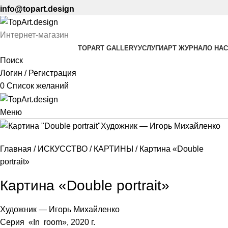
info@topart.design
Интернет-магазин
TOPART GALLERY
УСЛУГИ
АРТ ЖУРНАЛ
О НАС
Поиск
Логин / Регистрация
0
Список желаний
Меню
Главная
ИСКУССТВО
КАРТИНЫ
Картина «Double
portrait»
Картина «Double portrait»
Художник — Игорь Михайленко
Серия «In room», 2020 г.