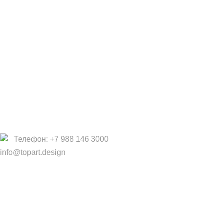
Дизайнерам
Фабрики
Партнеры/Сотрудничество
Работа в TopArt Design
Компания
О Нас
Услуги
Политика конфиденциальности
Договор оферты
Телефон: +7 988 146 3000
info@topart.design
Copyright © 2017 — 2021 «TopArt Design » (Сочи).
Все
права защищены
. Предложения на сайте не являются
публичной офертой.
ИП Шрайнер Ирина Владимировна ИНН: 312319647337
ОГРНИП: 323237500439274 тел: +79885030365