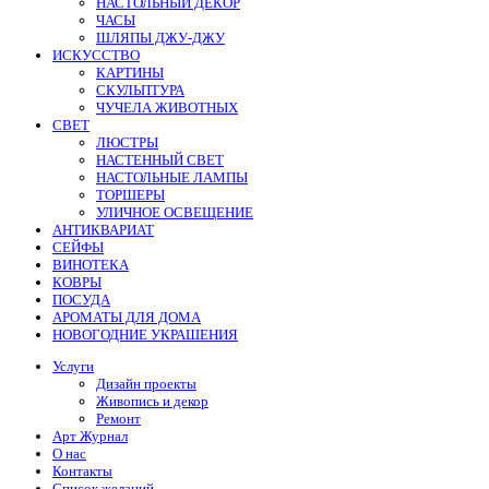
НАСТОЛЬНЫЙ ДЕКОР
ЧАСЫ
ШЛЯПЫ ДЖУ-ДЖУ
ИСКУССТВО
КАРТИНЫ
СКУЛЬПТУРА
ЧУЧЕЛА ЖИВОТНЫХ
СВЕТ
ЛЮСТРЫ
НАСТЕННЫЙ СВЕТ
НАСТОЛЬНЫЕ ЛАМПЫ
ТОРШЕРЫ
УЛИЧНОЕ ОСВЕЩЕНИЕ
АНТИКВАРИАТ
СЕЙФЫ
ВИНОТЕКА
КОВРЫ
ПОСУДА
АРОМАТЫ ДЛЯ ДОМА
НОВОГОДНИЕ УКРАШЕНИЯ
Услуги
Дизайн проекты
Живопись и декор
Ремонт
Арт Журнал
О нас
Контакты
Список желаний