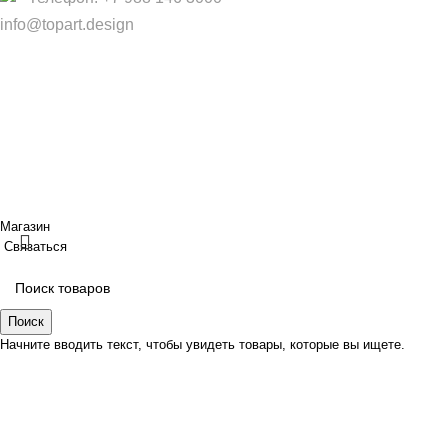
info@topart.design
Copyright © 2017 — 2021 «TopArt Design » (Сочи).
Все
права защищены
. Предложения на сайте не являются
публичной офертой.
ИП Шрайнер Ирина Владимировна ИНН: 312319647337
ОГРНИП: 323237500439274 тел: +79885030365
Создано
BOND
Магазин
Связаться
Поиск
Начните вводить текст, чтобы увидеть товары, которые вы ищете.