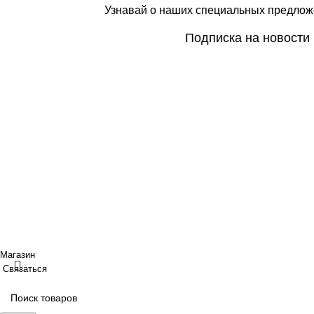
Узнавай о наших специальных предлож
Подписка на новости
Покупателям
Сотрудничество
Интернет магазин
Дизайнерам
Доставка/Оплата
Фабрики
Возврат/Обмен
Партнеры/Сотр
Личный кабинет
Работа в TopArt
Copyright © 2017 — 2021 «TopArt Design » (Сочи).
Все прав
ИП Шрайнер Ирина Владимировна ИНН: 312319647337 ОГР
Создано
BOND
Магазин
Связаться