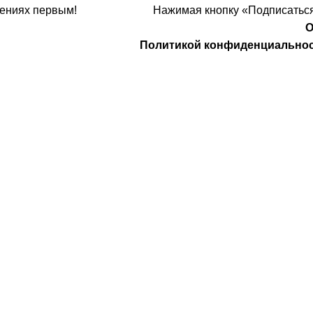
ениях первым!
Нажимая кнопку «Подписаться
О
Политикой конфиденциально
Компания
О Нас
Услуги
удничество
Политика конфиденциальности
 Design
Договор оферты
а защищены
. Предложения на сайте не являются публичной
НИП: 323237500439274 тел: +79885030365