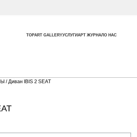
TOPART GALLERY
УСЛУГИ
АРТ ЖУРНАЛ
О НАС
НЫ
Диван IBIS 2 SEAT
EAT