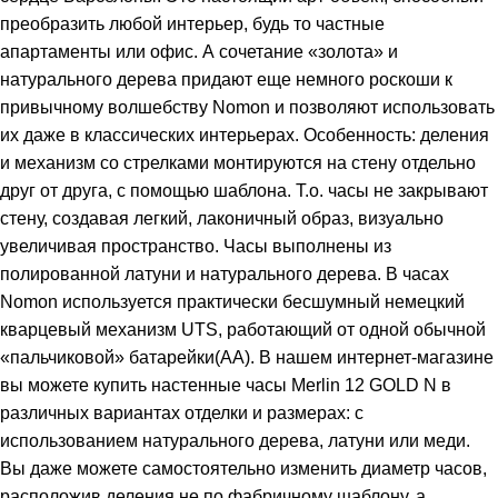
преобразить любой интерьер, будь то частные
апартаменты или офис. А сочетание «золота» и
натурального дерева придают еще немного роскоши к
привычному волшебству Nomon и позволяют использовать
их даже в классических интерьерах. Особенность: деления
и механизм со стрелками монтируются на стену отдельно
друг от друга, с помощью шаблона. Т.о. часы не закрывают
стену, создавая легкий, лаконичный образ, визуально
увеличивая пространство. Часы выполнены из
полированной латуни и натурального дерева. В часах
Nomon используется практически бесшумный немецкий
кварцевый механизм UTS, работающий от одной обычной
«пальчиковой» батарейки(AA). В нашем интернет-магазине
вы можете купить настенные часы Merlin 12 GOLD N в
различных вариантах отделки и размерах: с
использованием натурального дерева, латуни или меди.
Вы даже можете самостоятельно изменить диаметр часов,
расположив деления не по фабричному шаблону, а