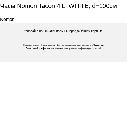
Часы Nomon Tacon 4 L, WHITE, d=100см
Nomon
Узнавай о наших специальных предложениях первым!
Нажимая кнопку «Подписаться», Вы подтверждаете свое согласие с
Офертой
,
Политикой конфиденциальности
и получением информации по e-mail.
Покупателям
Интернет магазин
Доставка/Оплата
Возврат/Обмен
Личный кабинет
Сотрудничество
Дизайнерам
Фабрики
Партнеры/Сотрудничество