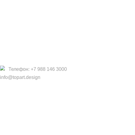
Работа в TopArt Design
Компания
О Нас
Услуги
Политика конфиденциальности
Договор оферты
Телефон: +7 988 146 3000
info@topart.design
Copyright © 2017 — 2021 «TopArt Design » (Сочи).
Все
права защищены
. Предложения на сайте не являются
публичной офертой.
ИП Шрайнер Ирина Владимировна ИНН: 312319647337
ОГРНИП: 323237500439274 тел: +79885030365
Создано
BOND